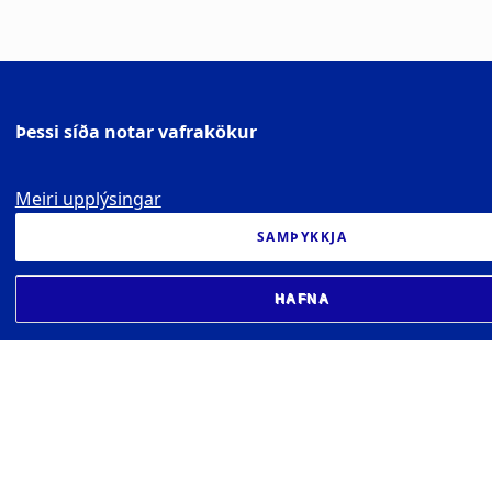
Þessi síða notar vafrakökur
Meiri upplýsingar
SAMÞYKKJA
HAFNA